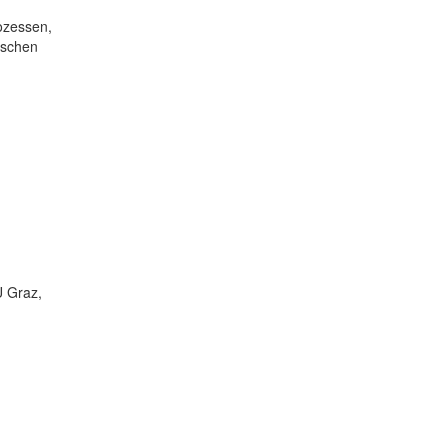
ozessen,
ischen
U Graz,