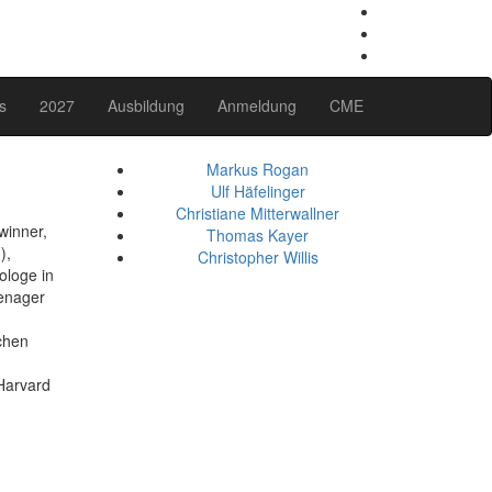
s
2027
Ausbildung
Anmeldung
CME
Markus Rogan
Ulf Häfelinger
Christiane Mitterwallner
winner,
Thomas Kayer
),
Christopher Willis
ologe in
eenager
chen
 Harvard