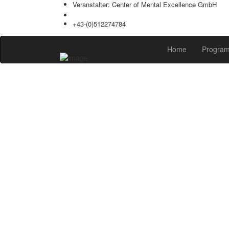
Veranstalter: Center of Mental Excellence GmbH
office@praxistage.com
+43-(0)512274784
Home
Progra