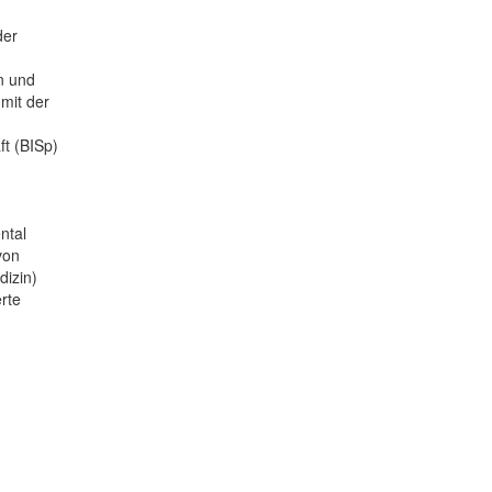
der
n und
 mit der
t (BISp)
ntal
von
dizin)
rte