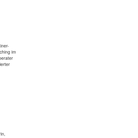
iner-
ching im
berater
ierter
in,