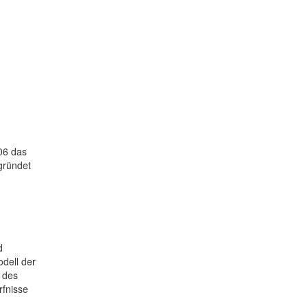
06 das
gründet
d
odell der
 des
rfnisse