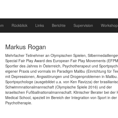
mm
Rückblick
Links
Berichte
Supervision
Workshop
Markus Rogan
Mehrfacher Teilnehmer an Olympischen Spielen, Silbermedaillenge
Special Fair Play Award des European Fair Play Movements (EFPM
Sportler des Jahres in Österreich, Psychotherapeut und Sportpsych
eigener Praxis und vormals im Paradigm Malibu (Einrichtung für T
mit Depressionen, Angsstörungen und Drogenproblemen in Malibu.
Sportpsychologe (ausgebildet u.a. von Ken Ravizza) der brasilianis
Schwimmnationalmannschaft (Olympische Spiele 2016) und der
israelischen Fußballnationalmannschaft. Klinischer Berater bei der
Medical School, speziell im Bereich der Integration von Sport in der
Psychotherapie.